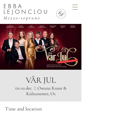
EBBA
EBBA LEJONCLOU, MEZZO
LEJONCLOU
Mezzo-soprano
VÅR JUL
tis 02 dec.
  |  
Oseana Kunst &
Kultursenter, Os
Time and location