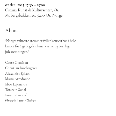
02 dec. 2025 17:30 – 19:00
Oseana Kunst & Kultursenter, Os,
Mobergsbakken 20, 5200 Os, Norge
About
"Norges vakreste stemmer fyller konserthus i hele 
landet for å gi deg den lune, varme og barnlige 
julestemningen."
Gaute Ormåsen
Christian Ingebrigtsen
Alexander Rybak
Maria Arredondo
Ebba Lejonclou
Torstein Sødal
Frøydis Grorud
Øystein Lund Olafsen
More info and tickets: 
https://varjul.no