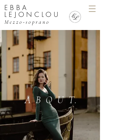
EBBA
EBBA LEJONCLOU, MEZZO
LEJONCLOU
Mezzo-soprano
ABOU
T
.