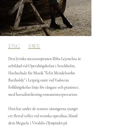
© Point of You
ENG
SWE
Den lyriska mezzosopranen Ebba Lejonclou är
utbildad vid Operahögskolan i Stockholm,
Hochschule für Musik ”Felix Mendelssohn
Bartholdy” i Leipzig samt vid Vadstena
Folkhögskolas linje för sångare och pianister,
med huvudinriktning romansinterpretation.
Hon har under de senaste säsongerna sjungit
ett flertal roller vid svenska operahus, bland
dem Megacle i Vivaldis
Olympiaden
på