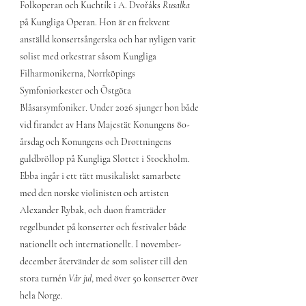
Folkoperan och Kuchtík i A.
Dvořáks
Rusalka
på Kungliga Operan. Hon är en frekvent
anställd konsertsångerska och har nyligen varit
solist med orkestrar såsom Kungliga
Filharmonikerna, Norrköpings
Symfoniorkester och Östgöta
Blåsarsymfoniker. Under 2026 sjunger hon både
vid firandet av Hans Majestät Konungens 80-
årsdag och Konungens och Drottningens
guldbröllop på Kungliga Slottet i Stockholm.
Ebba ingår i ett tätt musikaliskt samarbete
med den norske violinisten och artisten
Alexander Rybak, och duon framträder
regelbundet på konserter och festivaler både
nationellt och internationellt. I november-
december återvänder de som solister till den
stora turnén
Vår jul
, med över 50 konserter över
hela Norge
.