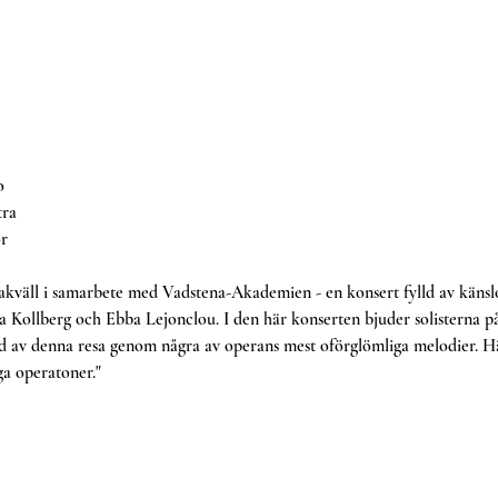
o
ra
r
akväll i samarbete med Vadstena-Akademien - en konsert fylld av känslo
a Kollberg och Ebba Lejonclou. I den här konserten bjuder solisterna p
d av denna resa genom några av operans mest oförglömliga melodier. Här
ga operatoner."