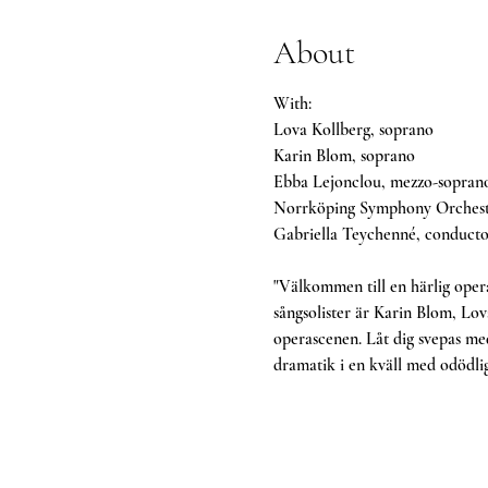
About
With:
Lova Kollberg, soprano
Karin Blom, soprano
Ebba Lejonclou, mezzo-sopran
Norrköping Symphony Orchest
Gabriella Teychenné, conducto
"Välkommen till en härlig oper
sångsolister är Karin Blom, Lov
operascenen. Låt dig svepas me
dramatik i en kväll med odödli